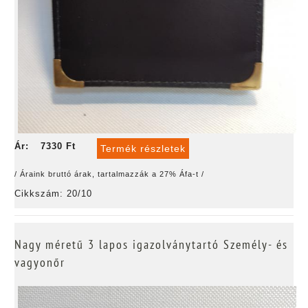
Ár:
7330 Ft
Termék részletek
/ Áraink bruttó árak, tartalmazzák a 27% Áfa-t /
Cikkszám: 20/10
Nagy méretű 3 lapos igazolványtartó Személy- és
vagyonőr