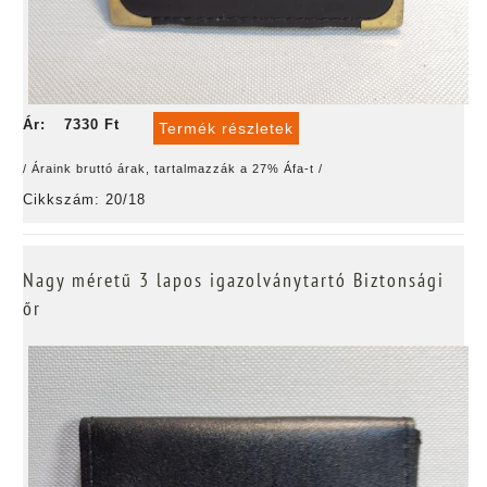
Ár:
7330 Ft
Termék részletek
/ Áraink bruttó árak, tartalmazzák a 27% Áfa-t /
Cikkszám: 20/18
Nagy méretű 3 lapos igazolványtartó Biztonsági
őr