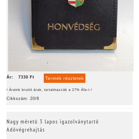
Ár:
7330 Ft
Termék részletek
/ Áraink bruttó árak, tartalmazzák a 27% Áfa-t /
Cikkszám: 20/8
Nagy méretű 3 lapos igazolványtartó
Adóvégrehajtás