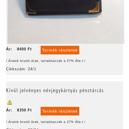
Ár:
8400 Ft
Termék részletek
/ Áraink bruttó árak, tartalmazzák a 27% Áfa-t /
Cikkszám: 24/1
Kívül jelvényes névjegykártyás pénztárcás
Ár:
8350 Ft
Termék részletek
/ Áraink bruttó árak, tartalmazzák a 27% Áfa-t /