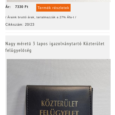
Ár:
7330 Ft
Termék részletek
/ Áraink bruttó árak, tartalmazzák a 27% Áfa-t /
Cikkszám: 20/23
Nagy méretű 3 lapos igazolványtartó Közterület
felügyelőség