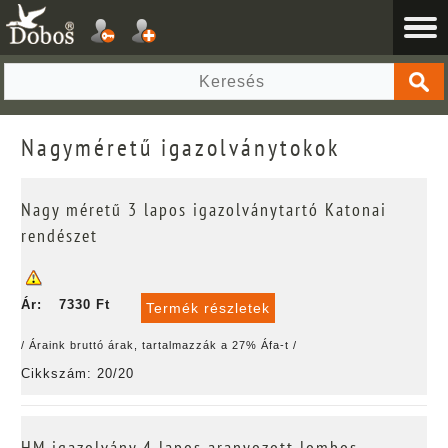
Nagyméretű igazolványtokok
Nagy méretű 3 lapos igazolványtartó Katonai
rendészet
Ár:
7330 Ft
Termék részletek
/ Áraink bruttó árak, tartalmazzák a 27% Áfa-t /
Cikkszám: 20/20
HM igazolvány 4 lapos aranyozott lombos