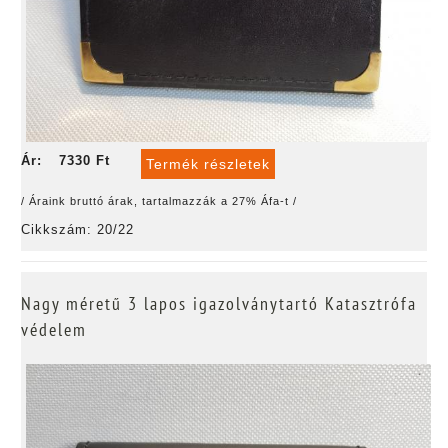
Ár:
7330 Ft
Termék részletek
/ Áraink bruttó árak, tartalmazzák a 27% Áfa-t /
Cikkszám: 20/22
Nagy méretű 3 lapos igazolványtartó Katasztrófa
védelem