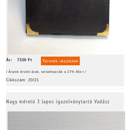
Ár:
7330 Ft
Termék részletek
/ Áraink bruttó árak, tartalmazzák a 27% Áfa-t /
Cikkszám: 20/21
Nagy méretű 3 lapos igazolványtartó Vadász