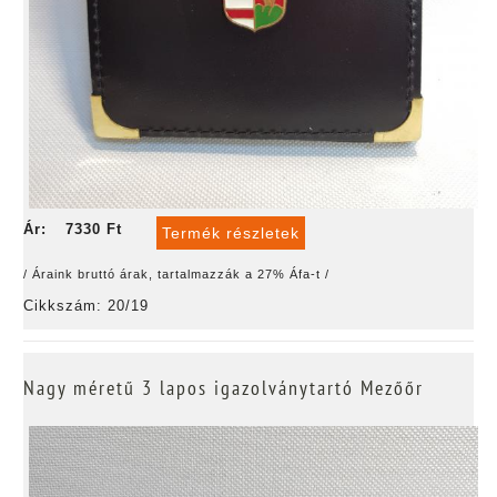
Ár:
7330 Ft
Termék részletek
/ Áraink bruttó árak, tartalmazzák a 27% Áfa-t /
Cikkszám: 20/19
Nagy méretű 3 lapos igazolványtartó Mezőőr