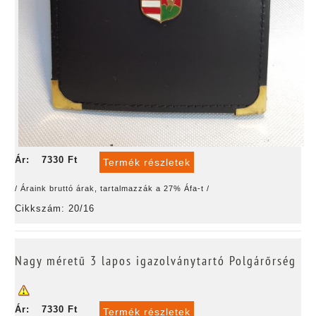
Ár:
7330 Ft
Termék részletek
/ Áraink bruttó árak, tartalmazzák a 27% Áfa-t /
Cikkszám: 20/16
Nagy méretű 3 lapos igazolványtartó Polgárőrség
Ár:
7330 Ft
Termék részletek