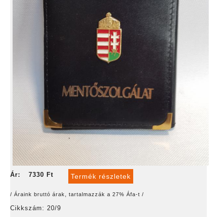
Ár:
7330 Ft
Termék részletek
/ Áraink bruttó árak, tartalmazzák a 27% Áfa-t /
Cikkszám: 20/9