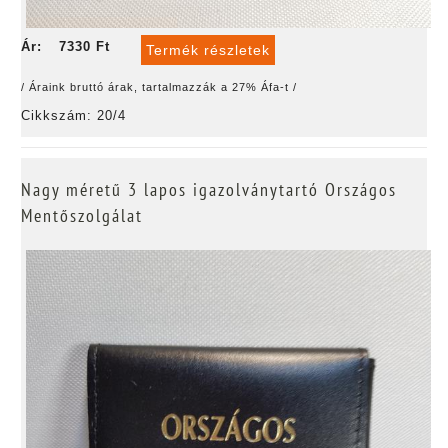
Ár:
7330 Ft
Termék részletek
/ Áraink bruttó árak, tartalmazzák a 27% Áfa-t /
Cikkszám: 20/4
Nagy méretű 3 lapos igazolványtartó Országos
Mentőszolgálat