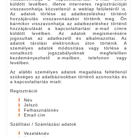
küldött levélben, illetve internetes regísztrációját
visszavonhatja közvetlenül a weblap felületéről is.
Az adatok törlése az adatkezeléshez történő
hozzájárulás visszavonásakor történik meg. Ön
bármikor visszavonhatja az adatkezeléshez történő
hozzájárulását a kapcsolattartási e-mail címre
küldött levélben. Az adatok megismerésére
jogosultak az adatkezelő és alkalmazottai. Az
adatok tárolási elektronikus úton történik. A
személyes adatok módosítása vagy törlése a
vonatkozó jogszabályoknak megfelelően
kezdeményezhető e-mailben, telefonon vagy
levélben.
Az alábbi személyes adatok megadása feltétlenül
szükséges az adatbázisokban történő azonosítás és
a kapcsolattartás miatt:
Regisztráció
Név
Jelszó
Felhasználónév
Email cím
Szállítási / Számlázási adatok
Vezetéknév