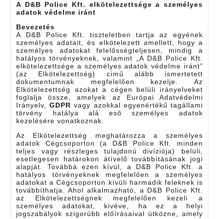
A D&B Police Kft. elkötelezettsége a személyes
adatok védelme iránt
Bevezetés
A D&B Police Kft. tiszteletben tartja az egyének
személyes adatait, és elkötelezett amellett, hogy a
személyes adatokat felelősségteljesen, mindig a
hatályos törvényeknek, valamint „A D&B Police Kft.
elkötelezettsége a személyes adatok védelme iránt”
(az Elkötelezettség) című alább ismertetett
dokumentumnak megfelelően kezelje. Az
Elkötelezettség azokat a cégen belüli irányelveket
foglalja össze, amelyek az Európai Adatvédelmi
Irányelv,
GDPR
vagy azokkal egyenértékű tagállami
törvény hatálya alá eső személyes adatok
kezelésére vonatkoznak.
Az Elkötelezettség meghatározza a személyes
adatok Cégcsoporton (a D&B Police Kft. minden
teljes vagy részleges tulajdonú divíziója) belüli,
esetlegesen határokon átívelő továbbításának jogi
alapját. Továbbá ezen kívül, a D&B Police Kft. a
hatályos törvényeknek megfelelően a személyes
adatokat a Cégcsoporton kívüli harmadik feleknek is
továbbíthatja. Ahol alkalmazható, a D&B Police Kft.
az Elkötelezettségnek megfelelően kezeli a
személyes adatokat, kivéve, ha ez a helyi
jogszabályok szigorúbb előírásaival ütközne, amely