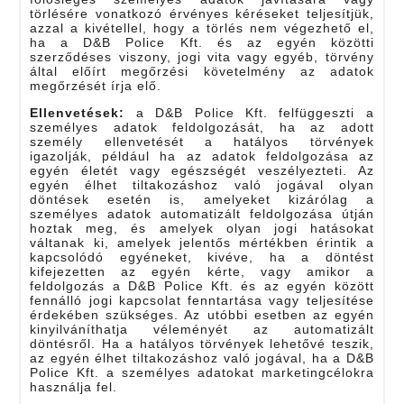
törlésére vonatkozó érvényes kéréseket teljesítjük,
azzal a kivétellel, hogy a törlés nem végezhető el,
ha a D&B Police Kft. és az egyén közötti
szerződéses viszony, jogi vita vagy egyéb, törvény
által előírt megőrzési követelmény az adatok
megőrzését írja elő.
Ellenvetések:
a D&B Police Kft. felfüggeszti a
személyes adatok feldolgozását, ha az adott
személy ellenvetését a hatályos törvények
igazolják, például ha az adatok feldolgozása az
egyén életét vagy egészségét veszélyezteti. Az
egyén élhet tiltakozáshoz való jogával olyan
döntések esetén is, amelyeket kizárólag a
személyes adatok automatizált feldolgozása útján
hoztak meg, és amelyek olyan jogi hatásokat
váltanak ki, amelyek jelentős mértékben érintik a
kapcsolódó egyéneket, kivéve, ha a döntést
kifejezetten az egyén kérte, vagy amikor a
feldolgozás a D&B Police Kft. és az egyén között
fennálló jogi kapcsolat fenntartása vagy teljesítése
érdekében szükséges. Az utóbbi esetben az egyén
kinyilváníthatja véleményét az automatizált
döntésről. Ha a hatályos törvények lehetővé teszik,
az egyén élhet tiltakozáshoz való jogával, ha a D&B
Police Kft. a személyes adatokat marketingcélokra
használja fel.