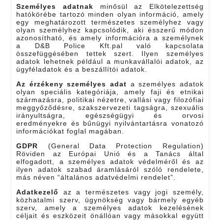
Személyes adatnak
minősül az Elkötelezettség
hatókörébe tartozó minden olyan információ, amely
egy meghatározott természetes személyhez vagy
olyan személyhez kapcsolódik, aki ésszerű módon
azonosítható, és amely információra a személynek
a D&B Police Kft.pal való kapcsolata
összefüggésében tettek szert. Ilyen személyes
adatok lehetnek például a munkavállalói adatok, az
ügyféladatok és a beszállítói adatok.
Az érzékeny személyes adat
a személyes adatok
olyan speciális kategóriája, amely faji és etnikai
származásra, politikai nézetre, vallási vagy filozófiai
meggyőződésre, szakszervezeti tagságra, szexuális
irányultságra, egészségügyi és orvosi
eredményekre és bűnügyi nyilvántartásra vonatozó
információkat foglal magában.
GDPR
(General Data Protection Regulation)
Röviden az Európai Unió és a Tanács által
elfogadott, a személyes adatok védelméről és az
ilyen adatok szabad áramlásáról szóló rendelete,
más néven “általános adatvédelmi rendelet”.
Adatkezelő
az a természetes vagy jogi személy,
közhatalmi szerv, ügynökség vagy bármely egyéb
szerv, amely a személyes adatok kezelésének
céljait és eszközeit önállóan vagy másokkal együtt