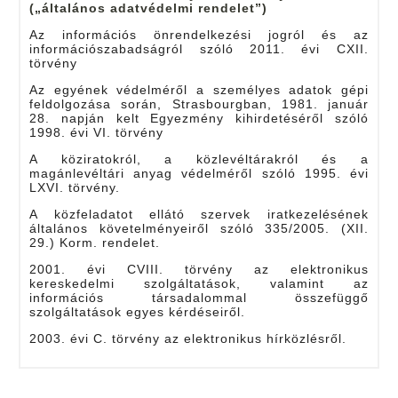
(„általános adatvédelmi rendelet”)
Az információs önrendelkezési jogról és az
információszabadságról szóló 2011. évi CXII.
törvény
Az egyének védelméről a személyes adatok gépi
feldolgozása során, Strasbourgban, 1981. január
28. napján kelt Egyezmény kihirdetéséről szóló
1998. évi VI. törvény
A köziratokról, a közlevéltárakról és a
magánlevéltári anyag védelméről szóló 1995. évi
LXVI. törvény.
A közfeladatot ellátó szervek iratkezelésének
általános követelményeiről szóló 335/2005. (XII.
29.) Korm. rendelet.
2001. évi CVIII. törvény az elektronikus
kereskedelmi szolgáltatások, valamint az
információs társadalommal összefüggő
szolgáltatások egyes kérdéseiről.
2003. évi C. törvény az elektronikus hírközlésről.