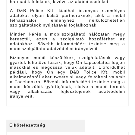
harmadik feleknek, kivéve az alábbi eseteket:
A D&B Police Kft. kiadhat bizonyos személyes
adatokat olyan külső partnereknek, akik a mobil
felhasználói élményhez nélkülözhetetlen
szolgáltatások nyújtásával foglalkoznak.
Minden kérés a mobilszolgáltató hálózatán megy
keresztül, ezért a szolgáltató hozzáférhet az
adatokhoz. Bővebb információért tekintse meg a
mobilszolgáltató adatvédelmi irányelveit.
Bizonyos mobil készülékek, szolgáltatások vagy
gyártók lehetővé teszik, hogy Ön kapcsolatba lépjen
másokkal és megossza velük adatait. Elofordulhat
például, hogy Ön egy D&B Police Kft. mobil
alkalmazásról akar tweetelni vagy feltölteni valamit
a Facebookra. Bővebb információért tekintse meg a
mobil készülék gyártójának, illetve a mobil termék
vagy alkalmazás fejlesztojének adatvédelmi
irányelveit.
Elkötelezettség