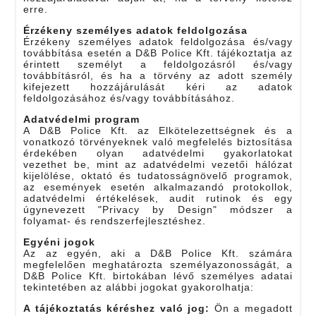
erre.
Érzékeny személyes adatok feldolgozása
Érzékeny személyes adatok feldolgozása és/vagy
továbbítása esetén a D&B Police Kft. tájékoztatja az
érintett személyt a feldolgozásról és/vagy
továbbításról, és ha a törvény az adott személy
kifejezett hozzájárulását kéri az adatok
feldolgozásához és/vagy továbbításához.
Adatvédelmi program
A D&B Police Kft. az Elkötelezettségnek és a
vonatkozó törvényeknek való megfelelés biztosítása
érdekében olyan adatvédelmi gyakorlatokat
vezethet be, mint az adatvédelmi vezetői hálózat
kijelölése, oktató és tudatosságnövelő programok,
az események esetén alkalmazandó protokollok,
adatvédelmi értékelések, audit rutinok és egy
úgynevezett "Privacy by Design" módszer a
folyamat- és rendszerfejlesztéshez.
Egyéni jogok
Az az egyén, aki a D&B Police Kft. számára
megfelelően meghatározta személyazonosságát, a
D&B Police Kft. birtokában lévő személyes adatai
tekintetében az alábbi jogokat gyakorolhatja:
A tájékoztatás kéréshez való jog:
Ön a megadott