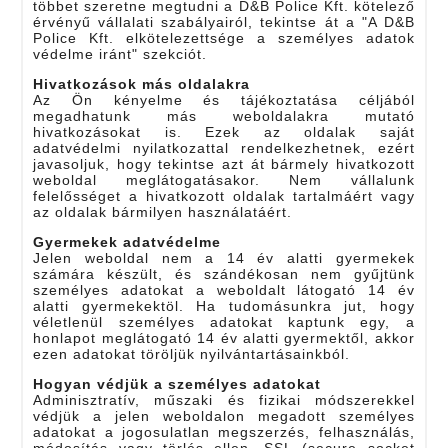
többet szeretne megtudni a D&B Police Kft. kötelező
érvényű vállalati szabályairól, tekintse át a "A D&B
Police Kft. elkötelezettsége a személyes adatok
védelme iránt" szekciót.
Hivatkozások más oldalakra
Az Ön kényelme és tájékoztatása céljából
megadhatunk más weboldalakra mutató
hivatkozásokat is. Ezek az oldalak saját
adatvédelmi nyilatkozattal rendelkezhetnek, ezért
javasoljuk, hogy tekintse azt át bármely hivatkozott
weboldal meglátogatásakor. Nem vállalunk
felelősséget a hivatkozott oldalak tartalmáért vagy
az oldalak bármilyen használatáért.
Gyermekek adatvédelme
Jelen weboldal nem a 14 év alatti gyermekek
számára készült, és szándékosan nem gyűjtünk
személyes adatokat a weboldalt látogató 14 év
alatti gyermekektöl. Ha tudomásunkra jut, hogy
véletlenül személyes adatokat kaptunk egy, a
honlapot meglátogató 14 év alatti gyermektől, akkor
ezen adatokat töröljük nyilvántartásainkból.
Hogyan védjük a személyes adatokat
Adminisztratív, műszaki és fizikai módszerekkel
védjük a jelen weboldalon megadott személyes
adatokat a jogosulatlan megszerzés, felhasználás,
módosítás vagy törlés ellen. SSL (secure socket