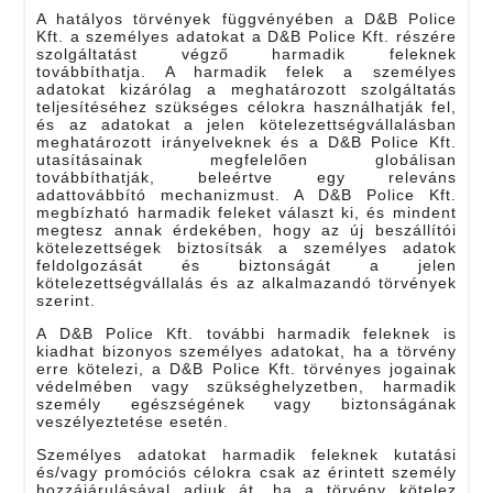
A hatályos törvények függvényében a D&B Police
Kft. a személyes adatokat a D&B Police Kft. részére
szolgáltatást végző harmadik feleknek
továbbíthatja. A harmadik felek a személyes
adatokat kizárólag a meghatározott szolgáltatás
teljesítéséhez szükséges célokra használhatják fel,
és az adatokat a jelen kötelezettségvállalásban
meghatározott irányelveknek és a D&B Police Kft.
utasításainak megfelelően globálisan
továbbíthatják, beleértve egy releváns
adattovábbító mechanizmust. A D&B Police Kft.
megbízható harmadik feleket választ ki, és mindent
megtesz annak érdekében, hogy az új beszállítói
kötelezettségek biztosítsák a személyes adatok
feldolgozását és biztonságát a jelen
kötelezettségvállalás és az alkalmazandó törvények
szerint.
A D&B Police Kft. további harmadik feleknek is
kiadhat bizonyos személyes adatokat, ha a törvény
erre kötelezi, a D&B Police Kft. törvényes jogainak
védelmében vagy szükséghelyzetben, harmadik
személy egészségének vagy biztonságának
veszélyeztetése esetén.
Személyes adatokat harmadik feleknek kutatási
és/vagy promóciós célokra csak az érintett személy
hozzájárulásával adjuk át, ha a törvény kötelez