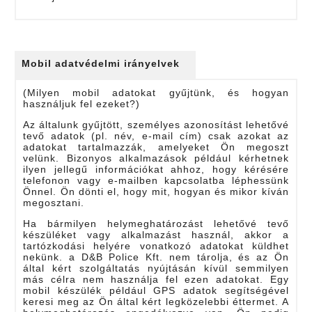
Mobil adatvédelmi irányelvek
(Milyen mobil adatokat gyűjtünk, és hogyan
használjuk fel ezeket?)
Az általunk gyűjtött, személyes azonosítást lehetővé
tevő adatok (pl. név, e-mail cím) csak azokat az
adatokat tartalmazzák, amelyeket Ön megoszt
velünk. Bizonyos alkalmazások például kérhetnek
ilyen jellegű információkat ahhoz, hogy kérésére
telefonon vagy e-mailben kapcsolatba léphessünk
Önnel. Ön dönti el, hogy mit, hogyan és mikor kíván
megosztani.
Ha bármilyen helymeghatározást lehetővé tevő
készüléket vagy alkalmazást használ, akkor a
tartózkodási helyére vonatkozó adatokat küldhet
nekünk. a D&B Police Kft. nem tárolja, és az Ön
által kért szolgáltatás nyújtásán kívül semmilyen
más célra nem használja fel ezen adatokat. Egy
mobil készülék például GPS adatok segítségével
keresi meg az Ön által kért legközelebbi éttermet. A