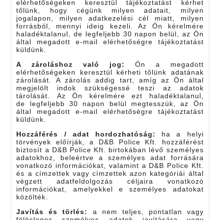
elérhetőségeken keresztül tájékoztatást kérhet
tőlünk, hogy cégünk milyen adatait, milyen
jogalapon, milyen adatkezelési cél miatt, milyen
forrásból, mennyi ideig kezeli. Az Ön kérelmére
haladéktalanul, de legfeljebb 30 napon belül, az Ön
által megadott e-mail elérhetőségre tájékoztatást
küldünk.
A zároláshoz való jog:
Ön a megadott
elérhetőségeken keresztül kérheti tőlünk adatának
zárolását. A zárolás addig tart, amíg az Ön által
megjelölt indok szükségessé teszi az adatok
tárolását. Az Ön kérelmére ezt haladéktalanul,
de legfeljebb 30 napon belül megtesszük, az Ön
által megadott e-mail elérhetőségre tájékoztatást
küldünk.
Hozzáférés / adat hordozhatóság:
ha a helyi
törvények előírják, a D&B Police Kft. hozzáférést
biztosít a D&B Police Kft. birtokában lévő személyes
adatokhoz, beleértve a személyes adat forrására
vonatkozó információkat, valamint a D&B Police Kft.
és a címzettek vagy címzettek azon kategóriái által
végzett adatfeldolgozás céljaira vonatkozó
információkat, amelyekkel e személyes adatokat
közölték.
Javítás és törlés:
a nem teljes, pontatlan vagy
fölösleges személyes adatok javítására vagy