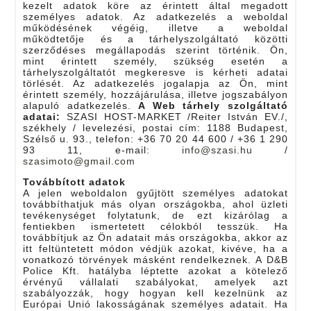
kezelt adatok köre az érintett által megadott
személyes adatok. Az adatkezelés a weboldal
működésének végéig, illetve a weboldal
működtetője és a tárhelyszolgáltató közötti
szerződéses megállapodás szerint történik. Ön,
mint érintett személy, szükség esetén a
tárhelyszolgáltatót megkeresve is kérheti adatai
törlését. Az adatkezelés jogalapja az Ön, mint
érintett személy, hozzájárulása, illetve jogszabályon
alapuló adatkezelés.
A Web tárhely szolgáltató
adatai:
SZASI HOST-MARKET /Reiter István EV./,
székhely / levelezési, postai cím: 1188 Budapest,
Szélső u. 93., telefon: +36 70 20 44 600 / +36 1 290
93 11, e-mail:
info@szasi.hu
/
szasimoto@gmail.com
Továbbított adatok
A jelen weboldalon gyűjtött személyes adatokat
továbbíthatjuk más olyan országokba, ahol üzleti
tevékenységet folytatunk, de ezt kizárólag a
fentiekben ismertetett célokból tesszük. Ha
továbbítjuk az Ön adatait más országokba, akkor az
itt feltüntetett módon védjük azokat, kivéve, ha a
vonatkozó törvények másként rendelkeznek. A D&B
Police Kft. hatályba léptette azokat a kötelező
érvényű vállalati szabályokat, amelyek azt
szabályozzák, hogy hogyan kell kezelnünk az
Európai Unió lakosságának személyes adatait. Ha