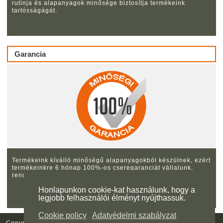
rutinja és alapanyagok minősége biztosítja termékeink
tartósságágát.
Garancia
Termékeink kíválló minőségű alapanyagokból készülnek, ezért
termékeinkre 6 hónap 100%-os cseregaranciát vállalunk,
rendeltetés szerű használat esetén.
Honlapunkon cookie-kat használunk, hogy a
legjobb felhasználói élményt nyújthassuk.
Cookie policy
Adatvédelmi szabályzat