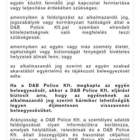
egyén között fennálló jogi kapcsolat fenntartása
vagy teljesítése érdekében szükséges;
amennyiben a feldolgozást az alkalmazandó jog,
jogszabályok vagy kormányzati hatóságok által a
D&B Police Kft.pal szemben elrendelt
kötelezettségnek való megfelelés teszi
szükségessé;
amennyiben az egyén vagy más személy életét,
egészségét vagy biztonságát fenyegető kivételes
helyzetek állnak fenn; vagy
az alkalmazandó jog szerint az egyén szabad
akaratából egyértelmű és tájékozott beleegyezését
adta.
Ha a D&B Police Kft. megkapta az egyén
beleegyezését, akkor a D&B Police Kft. eljárást
biztosít arra, hogy az egyéneknek az
alkalmazandó jog szerint bármikor lehetőségük
legyen díjmentesen visszavonni
beleegyezésüket.
Arányosság: a D&B Police Kft. a személyes adatok
feldolgozását olyan információkra korlátozza,
amelyek helytállóak, relevánsak és a D&B Police
Kft. általi összegyűjtés és használat céljaihoz
képest nem túlzóak. a D&B Police Kft. ezenfelül