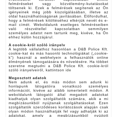
felméréseket vagy közvélemény-kutatásokat
töltsenek ki. Ezek a felmérések segítenek az Ön
igényeinek még jobb kiszolgálásában, illetve az
oldal használhatóságának javításában. Előfordulhat,
hogy a felmérések kitöltéséhez elkérjük nevét és e-
mail címét. Weboldalunk esetleges felméréseiben
való részvétellel kapcsolatban semmilyen
személyes adatot nem tartunk meg, kivéve, ha Ön
ehhez külön hozzájárul.
A cookie-król szóló irányelv
A legtöbb vállalathoz hasonlóan a D&B Police Kft.
cookie-kat és más hasonló technológiákat („cookie-
k”) használ a webhelyein a felhasználók online
élményének támogatására és növelésére. Ha többet
szeretne megtudni a D&B Police Kft. cookie-król
szóló irányelveiről, kattintson
ide
Megosztott adatok
Nem adunk el, és más módon sem adunk ki
honlapunk látogatóira vonatkozó személyes
információt, kivéve az alább ismertetett módon. A
weboldalunk látogatói által megadott adatokat
kiadhatjuk olyan szolgáltatók számára, akik a mi
megbízásunkból nyújtanak szolgáltatásokat. Ezen
szolgáltatók szerződéses korlátozások alapján csak
olyan módon használhatják fel vagy adhatják ki az
adatokat, amely a megbízásunkból nyújtott