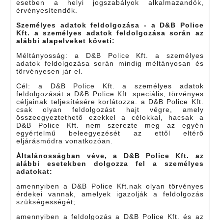
esetben a helyi jogszabályok alkalmazandók,
érvényesítendők.
Személyes adatok feldolgozása - a D&B Police
Kft. a személyes adatok feldolgozása során az
alábbi alapelveket követi:
Méltányosság: a D&B Police Kft. a személyes
adatok feldolgozása során mindig méltányosan és
törvényesen jár el.
Cél: a D&B Police Kft. a személyes adatok
feldolgozását a D&B Police Kft. speciális, törvényes
céljainak teljesítésére korlátozza. a D&B Police Kft.
csak olyan feldolgozást hajt végre, amely
összeegyeztethető ezekkel a célokkal, hacsak a
D&B Police Kft. nem szerezte meg az egyén
egyértelmű beleegyezését az ettől eltérő
eljárásmódra vonatkozóan.
Általánosságban véve, a D&B Police Kft. az
alábbi esetekben dolgozza fel a személyes
adatokat:
amennyiben a D&B Police Kft.nak olyan törvényes
érdekei vannak, amelyek igazolják a feldolgozás
szükségességét;
amennyiben a feldolgozás a D&B Police Kft. és az