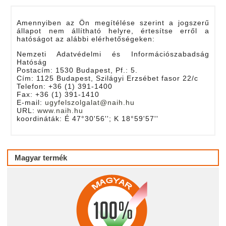
Amennyiben az Ön megítélése szerint a jogszerű
állapot nem állítható helyre, értesítse erről a
hatóságot az alábbi elérhetőségeken:
Nemzeti Adatvédelmi és Információszabadság
Hatóság
Postacím: 1530 Budapest, Pf.: 5.
Cím: 1125 Budapest, Szilágyi Erzsébet fasor 22/c
Telefon: +36 (1) 391-1400
Fax: +36 (1) 391-1410
E-mail:
ugyfelszolgalat@naih.hu
URL:
www.naih.hu
koordináták: É 47°30'56''; K 18°59'57''
Magyar termék