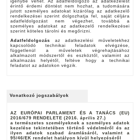
igénybe vehet. Az adatfeldolgozó az adatkezelést
érintő érdemi döntést nem hozhat, a tudomására
jutott személyes adatokat kizárólag az adatkezelő
rendelkezései szerint dolgozhatja fel, saját céljára
adatfeldolgozást nem végezhet, továbbá a
személyes adatokat az adatkezelő rendelkezései
szerint köteles tárolni és megőrizni.
Adatfeldolgozás
az adatkezelési műveletekhez
kapcsolódó technikai feladatok elvégzése,
függetlenül a műveletek végrehajtásához
alkalmazott módszertől és eszköztől, valamint az
alkalmazás helyétől, feltéve hogy a technikai
feladatot az adatokon végzik.
Vonatkozó jogszabályok
AZ EURÓPAI PARLAMENT ÉS A TANÁCS (EU)
2016/679 RENDELETE (2016. április 27.)
a természetes személyeknek a személyes adatok
kezelése tekintetében történő védelméről és az
ilyen adatok szabad áramlásáról, valamint a
95/46/EK rendelet hatályon kívül helyezéséről