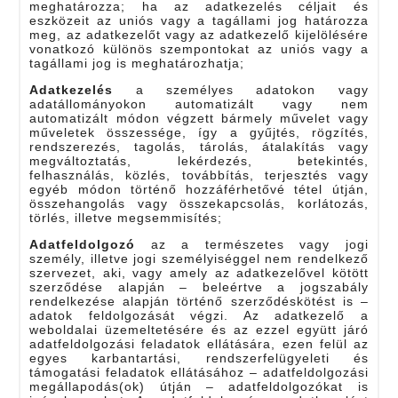
meghatározza; ha az adatkezelés céljait és
eszközeit az uniós vagy a tagállami jog határozza
meg, az adatkezelőt vagy az adatkezelő kijelölésére
vonatkozó különös szempontokat az uniós vagy a
tagállami jog is meghatározhatja;
Adatkezelés
a személyes adatokon vagy
adatállományokon automatizált vagy nem
automatizált módon végzett bármely művelet vagy
műveletek összessége, így a gyűjtés, rögzítés,
rendszerezés, tagolás, tárolás, átalakítás vagy
megváltoztatás, lekérdezés, betekintés,
felhasználás, közlés, továbbítás, terjesztés vagy
egyéb módon történő hozzáférhetővé tétel útján,
összehangolás vagy összekapcsolás, korlátozás,
törlés, illetve megsemmisítés;
Adatfeldolgozó
az a természetes vagy jogi
személy, illetve jogi személyiséggel nem rendelkező
szervezet, aki, vagy amely az adatkezelővel kötött
szerződése alapján – beleértve a jogszabály
rendelkezése alapján történő szerződéskötést is –
adatok feldolgozását végzi. Az adatkezelő a
weboldalai üzemeltetésére és az ezzel együtt járó
adatfeldolgozási feladatok ellátására, ezen felül az
egyes karbantartási, rendszerfelügyeleti és
támogatási feladatok ellátásához – adatfeldolgozási
megállapodás(ok) útján – adatfeldolgozókat is