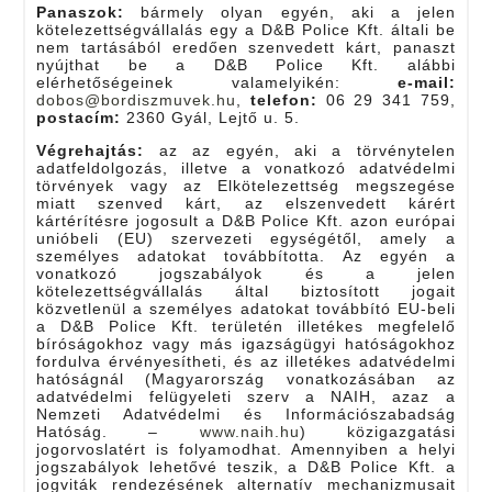
Panaszok:
bármely olyan egyén, aki a jelen
kötelezettségvállalás egy a D&B Police Kft. általi be
nem tartásából eredően szenvedett kárt, panaszt
nyújthat be a D&B Police Kft. alábbi
elérhetőségeinek valamelyikén:
e-mail:
dobos@bordiszmuvek.hu
,
telefon:
06 29 341 759,
postacím:
2360 Gyál, Lejtő u. 5.
Végrehajtás:
az az egyén, aki a törvénytelen
adatfeldolgozás, illetve a vonatkozó adatvédelmi
törvények vagy az Elkötelezettség megszegése
miatt szenved kárt, az elszenvedett kárért
kártérítésre jogosult a D&B Police Kft. azon európai
unióbeli (EU) szervezeti egységétől, amely a
személyes adatokat továbbította. Az egyén a
vonatkozó jogszabályok és a jelen
kötelezettségvállalás által biztosított jogait
közvetlenül a személyes adatokat továbbító EU-beli
a D&B Police Kft. területén illetékes megfelelő
bíróságokhoz vagy más igazságügyi hatóságokhoz
fordulva érvényesítheti, és az illetékes adatvédelmi
hatóságnál (Magyarország vonatkozásában az
adatvédelmi felügyeleti szerv a NAIH, azaz a
Nemzeti Adatvédelmi és Információszabadság
Hatóság. –
www.naih.hu
) közigazgatási
jogorvoslatért is folyamodhat. Amennyiben a helyi
jogszabályok lehetővé teszik, a D&B Police Kft. a
jogviták rendezésének alternatív mechanizmusait