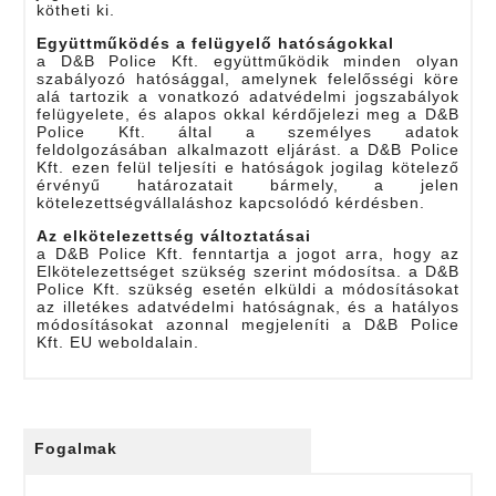
kötheti ki.
Együttműködés a felügyelő hatóságokkal
a D&B Police Kft. együttműködik minden olyan
szabályozó hatósággal, amelynek felelősségi köre
alá tartozik a vonatkozó adatvédelmi jogszabályok
felügyelete, és alapos okkal kérdőjelezi meg a D&B
Police Kft. által a személyes adatok
feldolgozásában alkalmazott eljárást. a D&B Police
Kft. ezen felül teljesíti e hatóságok jogilag kötelező
érvényű határozatait bármely, a jelen
kötelezettségvállaláshoz kapcsolódó kérdésben.
Az elkötelezettség változtatásai
a D&B Police Kft. fenntartja a jogot arra, hogy az
Elkötelezettséget szükség szerint módosítsa. a D&B
Police Kft. szükség esetén elküldi a módosításokat
az illetékes adatvédelmi hatóságnak, és a hatályos
módosításokat azonnal megjeleníti a D&B Police
Kft. EU weboldalain.
Fogalmak