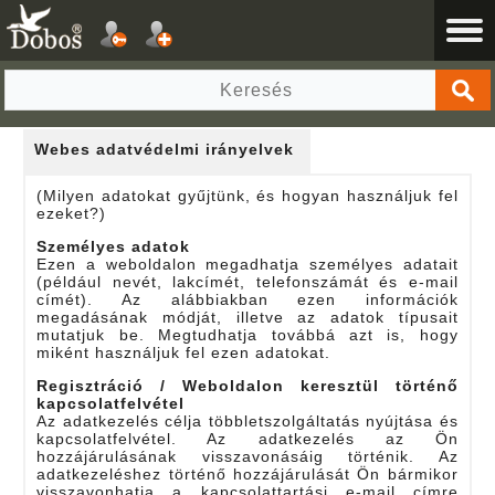
Webes adatvédelmi irányelvek
(Milyen adatokat gyűjtünk, és hogyan használjuk fel
ezeket?)
Személyes adatok
Ezen a weboldalon megadhatja személyes adatait
(például nevét, lakcímét, telefonszámát és e-mail
címét). Az alábbiakban ezen információk
megadásának módját, illetve az adatok típusait
mutatjuk be. Megtudhatja továbbá azt is, hogy
miként használjuk fel ezen adatokat.
Regisztráció / Weboldalon keresztül történő
kapcsolatfelvétel
Az adatkezelés célja többletszolgáltatás nyújtása és
kapcsolatfelvétel. Az adatkezelés az Ön
hozzájárulásának visszavonásáig történik. Az
adatkezeléshez történő hozzájárulását Ön bármikor
visszavonhatja a kapcsolattartási e-mail címre