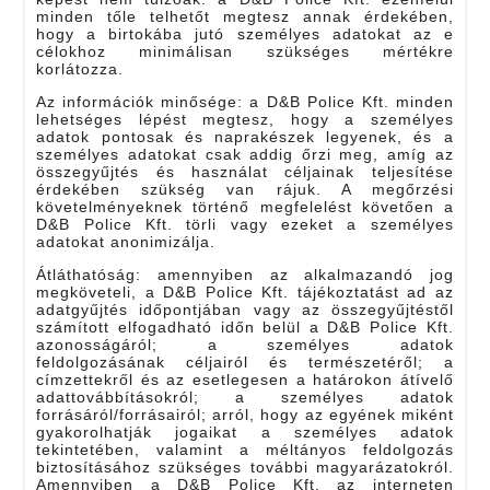
minden tőle telhetőt megtesz annak érdekében,
hogy a birtokába jutó személyes adatokat az e
célokhoz minimálisan szükséges mértékre
korlátozza.
Az információk minősége: a D&B Police Kft. minden
lehetséges lépést megtesz, hogy a személyes
adatok pontosak és naprakészek legyenek, és a
személyes adatokat csak addig őrzi meg, amíg az
összegyűjtés és használat céljainak teljesítése
érdekében szükség van rájuk. A megőrzési
követelményeknek történő megfelelést követően a
D&B Police Kft. törli vagy ezeket a személyes
adatokat anonimizálja.
Átláthatóság: amennyiben az alkalmazandó jog
megköveteli, a D&B Police Kft. tájékoztatást ad az
adatgyűjtés időpontjában vagy az összegyűjtéstől
számított elfogadható időn belül a D&B Police Kft.
azonosságáról; a személyes adatok
feldolgozásának céljairól és természetéről; a
címzettekről és az esetlegesen a határokon átívelő
adattovábbításokról; a személyes adatok
forrásáról/forrásairól; arról, hogy az egyének miként
gyakorolhatják jogaikat a személyes adatok
tekintetében, valamint a méltányos feldolgozás
biztosításához szükséges további magyarázatokról.
Amennyiben a D&B Police Kft. az interneten