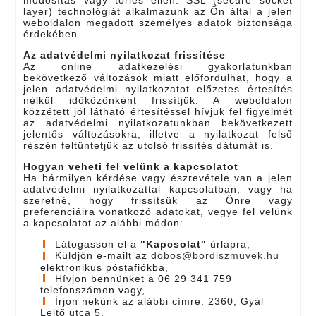
layer) technológiát alkalmazunk az Ön által a jelen
weboldalon megadott személyes adatok biztonsága
érdekében
Az adatvédelmi nyilatkozat frissítése
Az online adatkezelési gyakorlatunkban
bekövetkező változások miatt előfordulhat, hogy a
jelen adatvédelmi nyilatkozatot előzetes értesítés
nélkül időközönként frissítjük. A weboldalon
közzétett jól látható értesítéssel hívjuk fel figyelmét
az adatvédelmi nyilatkozatunkban bekövetkezett
jelentős változásokra, illetve a nyilatkozat felső
részén feltüntetjük az utolsó frissítés dátumát is.
Hogyan veheti fel velünk a kapcsolatot
Ha bármilyen kérdése vagy észrevétele van a jelen
adatvédelmi nyilatkozattal kapcsolatban, vagy ha
szeretné, hogy frissítsük az Önre vagy
preferenciáira vonatkozó adatokat, vegye fel velünk
a kapcsolatot az alábbi módon:
Látogasson el a
"Kapcsolat"
űrlapra,
Küldjön e-mailt az
dobos@bordiszmuvek.hu
elektronikus póstafiókba,
Hívjon bennünket a 06 29 341 759
telefonszámon vagy,
Írjon nekünk az alábbi címre: 2360, Gyál
Lejtő utca 5.