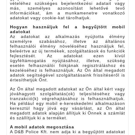
vételéhez szükséges bejelentkezési adatait vagy
más, személyes azonosítást lehetővé tevő
információkat, ám a munkamenetre vonatkozó
adatokat vagy cookie-kat tárolhatjuk.
Hogyan használjuk fel a begyűjtött mobil
adatokat
Az adatokat az alkalmazás nyújtotta élmény
személyre szabásához, illetve az általános
felhasználói élmény növeléséhez használjuk fel,
beleértve az új termékek, szolgáltatások és funkciók
fejlesztését. Az adatokat ezen kívül
ügyféltámogatás nyújtásához, illetve, szükség
esetén felhasználói fiókjának regisztráláshoz és
kezeléséhez is felhasználjuk. Az Ön által megadott
adatok segítségével szolgáltatásaink frissítéséről is
értesíthetjük Önt.
Az Ön által megadott adatokat az Ön által kért vagy
jóváhagyott szolgáltatás(ok) teljesítéséhez vagy
tranzakció(k) végrehajtásához is felhasználhatjuk.
Ha például egy mobil e-kereskedelmi alkalmazáson
keresztül hagy jóvá egy vásárlást, az Ön által
megadott adatok alapján állítjuk ki Önnek a számlát
és szállítjuk ki a terméket.
A mobil adatok megosztása
A D&B Police Kft. nem adja ki a begyűjtött adatokat