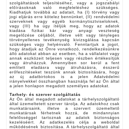
szolgáltatások teljesítéséhez, vagy a jogszabályi
előírásoknak való megfeleléshez szükséges.
Kiadhatjuk továbbá az adatait, ha (I) törvény vagy
jogi eljárás erre kötelez bennünket, (II) rendvédelmi
szerveknek vagy egyéb kormánytisztviseloknek,
vagy (III) ha úgy ítéljük meg, hogy az adatok
kiadása fizikai kár vagy anyagi veszteség
megelőzése céljából, illetve vélt vagy tényleges
törvényellenes tevékenység kivizsgálása kapcsán
szükséges vagy helyénvaló. Fenntartjuk a jogot,
hogy átadjuk az Önre vonatkozó, rendelkezésünkre
álló adatokat abban az esetben, ha a vállalatot vagy
annak eszközeit teljesen vagy részben értékesítjük
vagy átruházzuk. Amennyiben sor kerül a fent
említett eladásra vagy átruházásra, ésszerű
erőfeszítéseket teszünk annak biztosítására, hogy
az új adatbirtokos is a jelen Adatvédelmi
irányelvekkel összhangban használja fel az Ön által
a jelen honlapon megadott személyes adatokat.
Tarhely- és szerver szolgáltatás
Az Ön által megadott adatokat a tárhelyszolgáltató
által üzemeltetett szerver tárolja. Az adatokhoz csak
munkatársaink, illetve a szervert üzemeltető
munkatársak férhetnek hozzá, de mindannyian
felelősséggel tartoznak az adatok biztonságos
kezeléséért. Az adatkezelés célja a weboldal
működésének biztosítása. A tárhelyszolgáltató által