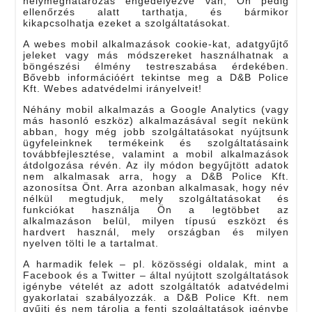
helymeghatározás engedélyezve van, Ön pedig
ellenőrzés alatt tarthatja, és bármikor
kikapcsolhatja ezeket a szolgáltatásokat.
A webes mobil alkalmazások cookie-kat, adatgyűjtő
jeleket vagy más módszereket használhatnak a
böngészési élmény testreszabása érdekében.
Bővebb információért tekintse meg a D&B Police
Kft. Webes adatvédelmi irányelveit!
Néhány mobil alkalmazás a Google Analytics (vagy
más hasonló eszköz) alkalmazásával segít nekünk
abban, hogy még jobb szolgáltatásokat nyújtsunk
ügyfeleinknek termékeink és szolgáltatásaink
továbbfejlesztése, valamint a mobil alkalmazások
átdolgozása révén. Az ily módon begyűjtött adatok
nem alkalmasak arra, hogy a D&B Police Kft.
azonosítsa Önt. Arra azonban alkalmasak, hogy név
nélkül megtudjuk, mely szolgáltatásokat és
funkciókat használja Ön a legtöbbet az
alkalmazáson belül, milyen típusú eszközt és
hardvert használ, mely országban és milyen
nyelven tölti le a tartalmat.
A harmadik felek – pl. közösségi oldalak, mint a
Facebook és a Twitter – által nyújtott szolgáltatások
igénybe vételét az adott szolgáltatók adatvédelmi
gyakorlatai szabályozzák. a D&B Police Kft. nem
gyűjti és nem tárolja a fenti szolgáltatások igénybe