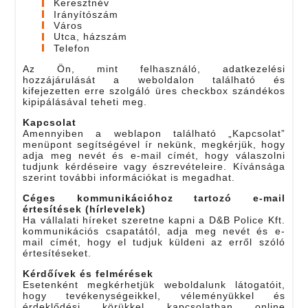
Keresztnév
Irányítószám
Város
Utca, házszám
Telefon
Az Ön, mint felhasználó, adatkezelési
hozzájárulását a weboldalon található és
kifejezetten erre szolgáló üres checkbox szándékos
kipipálásával teheti meg.
Kapcsolat
Amennyiben a weblapon található „Kapcsolat”
menüpont segítségével ír nekünk, megkérjük, hogy
adja meg nevét és e-mail címét, hogy válaszolni
tudjunk kérdéseire vagy észrevételeire. Kívánsága
szerint további információkat is megadhat.
Céges kommunikációhoz tartozó e-mail
értesítések (hírlevelek)
Ha vállalati híreket szeretne kapni a D&B Police Kft.
kommunikációs csapatától, adja meg nevét és e-
mail címét, hogy el tudjuk küldeni az erről szóló
értesítéseket.
Kérdőívek és felmérések
Esetenként megkérhetjük weboldalunk látogatóit,
hogy tevékenységeikkel, véleményükkel és
érdeklődési körükkel kapcsolatban online