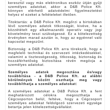
keresztül vagy más elektronikus eszköz útján gyűjt
személyes adatokat, akkor a D&B Police Kft.
könnyen elérhető adatvédelmi figyelmeztetést
helyez el ezeket a feltételeket illetően.
Titoktartás: a D&B Police Kft. megőrzi a birtokában
lévő személyes adatok titkosságát, kivéve, ha a
közzétételt egy alkalmazandó operatív vagy jogi
követelmény teszi szükségessé. Ez a kötelezettség
érvényben marad azután is, hogy az egyénnel való
kapcsolat megszűnt.
Biztonság: a D&B Police Kft. arra törekszik, hogy a
megfelelő technikai és szervezeti intézkedésekkel,
valamint a tisztességesség, titkosság, biztonság és
hozzáférhetőség biztosítása révén megóvja a
személyes adatokat.
Személyes adatok megosztása és/vagy
továbbítása - a D&B Police Kft. az alábbi
körülmények között oszthatja meg vagy
továbbíthatja a személyes adatokat:
A személyes adatokat a D&B Police Kft. a fent
meghatározott célokra megoszthatja a
Cégcsoporton belül, feltéve, hogy a Cégcsoport
személyes adatokat feldolgozó szervezeti egysége
betartja jelen kötelezettségvállalást.