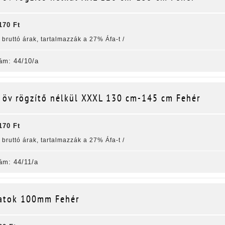
170 Ft
k bruttó árak, tartalmazzák a 27% Áfa-t /
ám: 44/10/a
 öv rögzítő nélkül XXXL 130 cm-145 cm Fehér
170 Ft
k bruttó árak, tartalmazzák a 27% Áfa-t /
ám: 44/11/a
katok 100mm Fehér