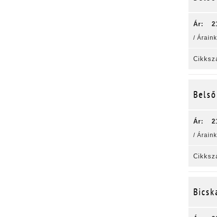
Ár:
2
/ Árain
Cikksz
Belső
Ár:
2
/ Árain
Cikksz
Bics