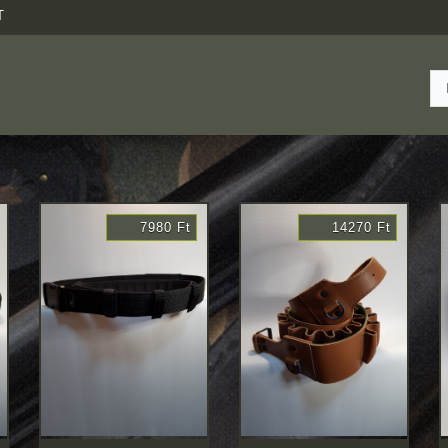
T
7980 Ft
14270 Ft