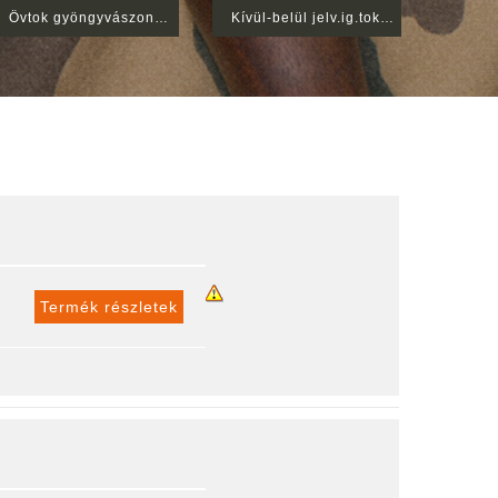
Övtok gyöngyvászon tártokkal bőrbújtatós PA-63
Kívül-belül jelv.ig.tok nagy jelv. Névj.k Rendőr
Termék részletek