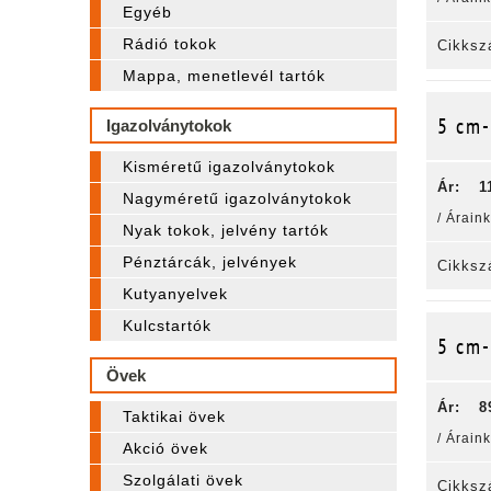
Egyéb
Rádió tokok
Cikksz
Mappa, menetlevél tartók
5 cm-
Igazolványtokok
Kisméretű igazolványtokok
Ár:
1
Nagyméretű igazolványtokok
/ Árain
Nyak tokok, jelvény tartók
Pénztárcák, jelvények
Cikksz
Kutyanyelvek
Kulcstartók
5 cm-
Övek
Ár:
8
Taktikai övek
/ Árain
Akció övek
Szolgálati övek
Cikksz