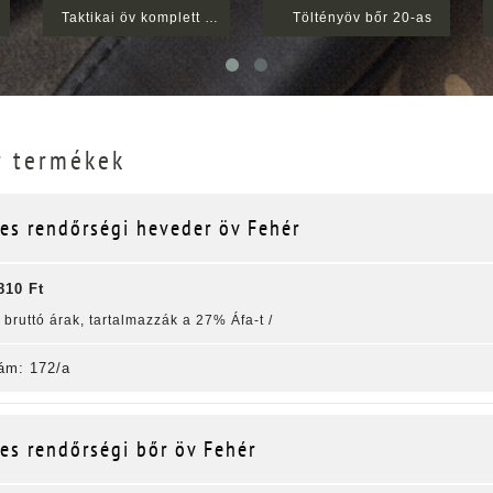
Taktikai öv komplett M 90cm-105cm
Töltényöv bőr 20-as
r termékek
es rendőrségi heveder öv Fehér
810 Ft
k bruttó árak, tartalmazzák a 27% Áfa-t /
ám: 172/a
es rendőrségi bőr öv Fehér