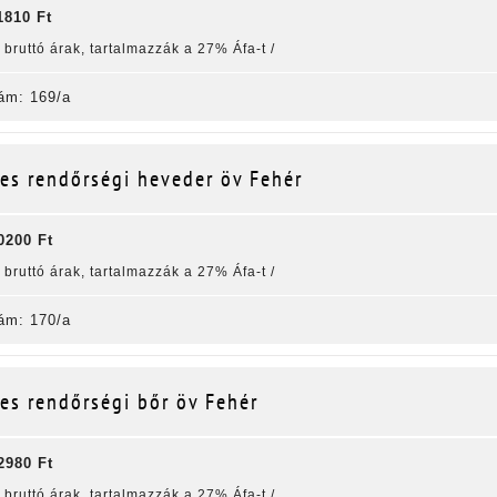
1810 Ft
k bruttó árak, tartalmazzák a 27% Áfa-t /
ám: 169/a
es rendőrségi heveder öv Fehér
0200 Ft
k bruttó árak, tartalmazzák a 27% Áfa-t /
ám: 170/a
es rendőrségi bőr öv Fehér
2980 Ft
k bruttó árak, tartalmazzák a 27% Áfa-t /