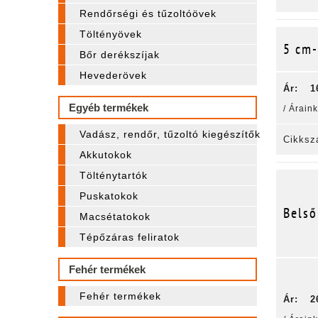
Rendőrségi és tűzoltóövek
Töltényövek
5 cm-
Bőr derékszíjak
Hevederövek
Ár:
1
Egyéb termékek
/ Árain
Vadász, rendőr, tűzoltó kiegészítők
Cikksz
Akkutokok
Tölténytartók
Puskatokok
Belső
Macsétatokok
Tépőzáras feliratok
Fehér termékek
Fehér termékek
Ár:
2