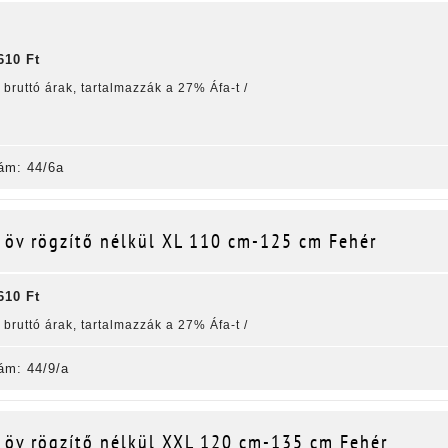
610 Ft
k bruttó árak, tartalmazzák a 27% Áfa-t /
ám: 44/6a
 öv rögzítő nélkül XL 110 cm-125 cm Fehér
610 Ft
k bruttó árak, tartalmazzák a 27% Áfa-t /
ám: 44/9/a
 öv rögzítő nélkül XXL 120 cm-135 cm Fehér