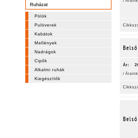
/ Árain
Ruházat
Pólók
Pulóverek
Cikksz
Kabátok
Mellények
Belső
Nadrágok
Cipők
Ár:
2
Alkalmi ruhák
/ Árain
Kiegészítők
Cikksz
Belső