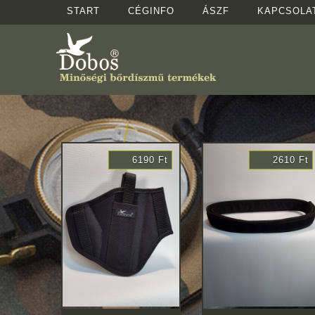
START
CÉGINFO
ÁSZF
KAPCSOLA
190 Ft
6190 Ft
2610 Ft