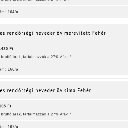
ám: 164/a
es rendőrségi heveder öv merevített Fehér
1430 Ft
k bruttó árak, tartalmazzák a 27% Áfa-t /
ám: 166/a
es rendőrségi heveder öv sima Fehér
905 Ft
k bruttó árak, tartalmazzák a 27% Áfa-t /
ám: 167/a