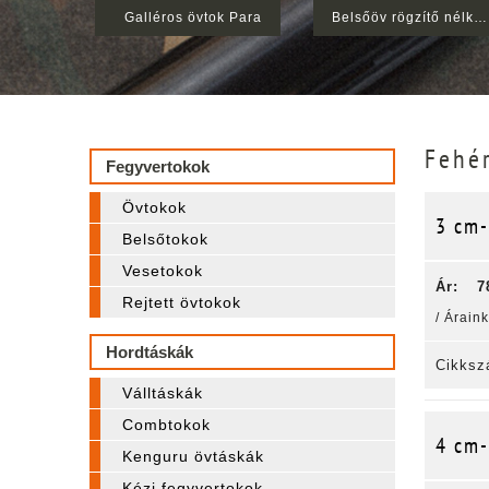
Övtok P-99 tártokkal, bőrbújtatós
Galléros övtok Para
Belsőöv rögzítő nélkül XL 110cm-125cm
Fehé
Fegyvertokok
Övtokok
3 cm-
Belsőtokok
Vesetokok
Ár:
7
Rejtett övtokok
/ Árain
Hordtáskák
Cikksz
Válltáskák
Combtokok
4 cm-
Kenguru övtáskák
Kézi fegyvertokok