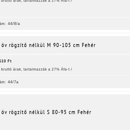
k bruttó árak, tartalmazzák a 27% Áfa-t /
ám: 44/8/a
 öv rögzítő nélkül M 90-105 cm Fehér
610 Ft
k bruttó árak, tartalmazzák a 27% Áfa-t /
ám: 44/7a
 öv rögzítő nélkül S 80-95 cm Fehér