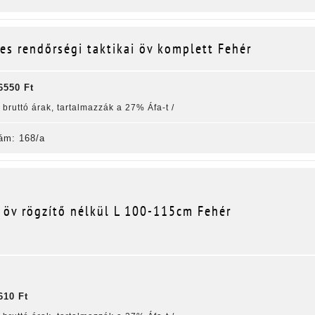
es rendőrségi taktikai öv komplett Fehér
6550 Ft
k bruttó árak, tartalmazzák a 27% Áfa-t /
ám: 168/a
 öv rögzítő nélkül L 100-115cm Fehér
610 Ft