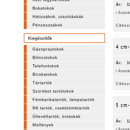
Ár:
1
Bokatokok
/ Árain
Hátizsákok, utazótáskák
Pénzeszsákok
Cikksz
Kiegészítők
4 cm-
Gázspraytokok
Bilincstokok
Ár:
1
Telefontokok
/ Árain
Bicskatokok
Tártartók
Cikksz
Szúróbot tartótokok
Fémkarikatartók, lámpatartók
5 cm-
RK tartók, csekktömbtartók
Útlevéltartók, övtáskák
Ár:
1
Mellények
/ Árain